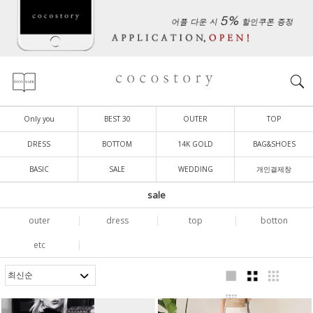
Only you
BEST 30
OUTER
TOP
DRESS
BOTTOM
14K GOLD
BAG&SHOES
BASIC
SALE
WEDDING
개인결제창
sale
outer
|
dress
|
top
|
botton
etc
|